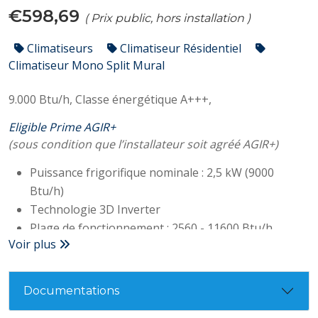
€598,69
( Prix public, hors installation )
Climatiseurs
Climatiseur Résidentiel
Climatiseur Mono Split Mural
9.000 Btu/h,
Classe énergétique A+++,
Eligible Prime AGIR+
(sous condition que l’installateur soit agréé AGIR+)
Puissance frigorifique nominale : 2,5 kW (9000
Btu/h)
Technologie 3D Inverter
Plage de fonctionnement : 2560 - 11600 Btu/h
Voir plus
Classe A+++
SEER : 8,50
Consommation électrique : 720 W
Documentations
Niveau sonore (unité interne/externe) : 25/40dB(A)