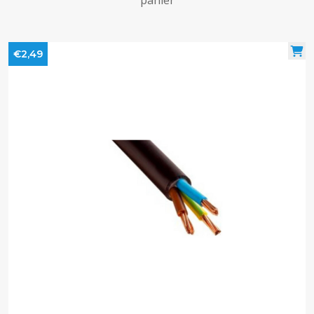
panier
€2,49