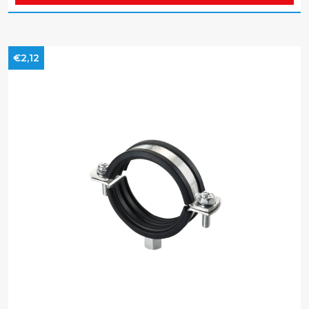
€2,12