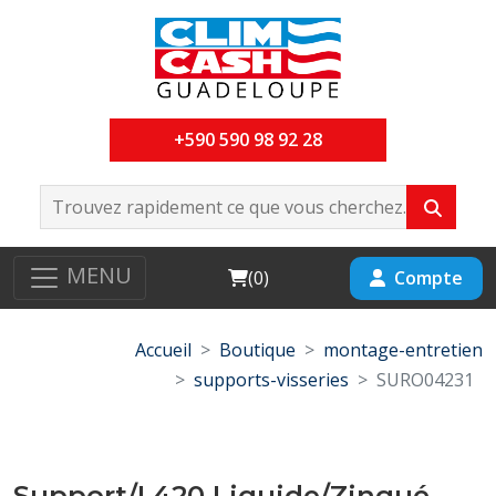
+590 590 98 92 28
MENU
Cart
Compte
(
0
)
Accueil
Boutique
montage-entretien
supports-visseries
SURO04231
Support/L420 Liquide/Zingué-