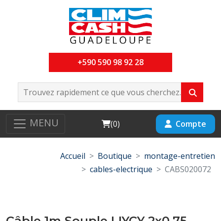
+590 590 98 92 28
MENU
Cart
Compte
(
0
)
Accueil
Boutique
montage-entretien
cables-electrique
CABS020072
Câble 1m Souple LIYCY 2x0.75