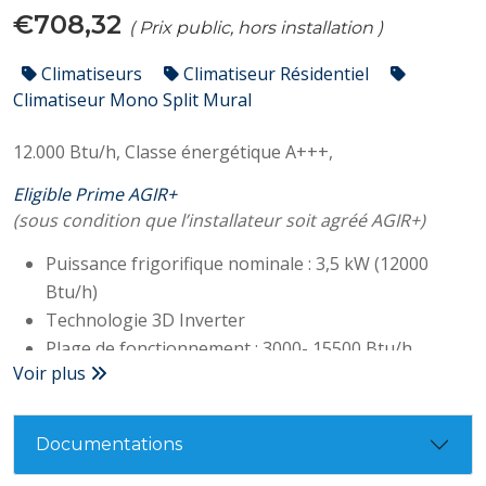
€708,32
( Prix public, hors installation )
Climatiseurs
Climatiseur Résidentiel
Climatiseur Mono Split Mural
12.000 Btu/h,
Classe énergétique A+++,
Eligible Prime AGIR+
(sous condition que l’installateur soit agréé AGIR+)
Puissance frigorifique nominale : 3,5 kW (12000
Btu/h)
Technologie 3D Inverter
Plage de fonctionnement : 3000- 15500 Btu/h
Voir plus
Classe A+++
SEER : 8,5
Conso électrique : 900 W
Documentations
Niveau sonore (unité interne/externe) : 22/55dB(A)