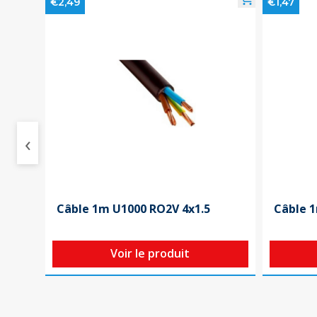
€2,49
€1,47
‹
Câble 1m U1000 RO2V 4x1.5
Câble 1
Voir le produit