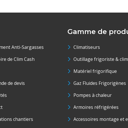
Gamme de produ
ment Anti-Sargasses
Climatiseurs
oire de Clim Cash
Outillage frigoriste & cli
Matériel frigorifique
de de devis
Gaz Fluides Frigorigènes
ités
Pompes à chaleur
ct
Armoires réfrigérées
ations chantiers
Accessoires montage et e