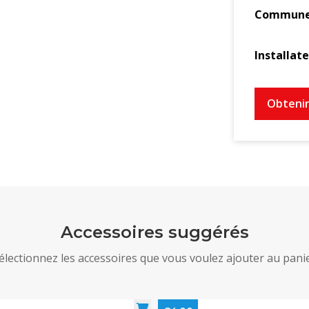
Commun
Débit d'ai
Débit d'ai
Installat
Obtenir
Accessoires suggérés
électionnez les accessoires que vous voulez ajouter au pani