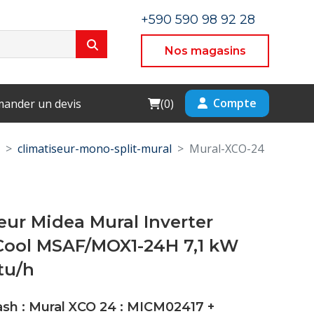
+590 590 98 92 28
Nos magasins
Cart
Compte
ander un devis
(
0
)
climatiseur-mono-split-mural
Mural-XCO-24
eur Midea Mural Inverter
Cool MSAF/MOX1-24H 7,1 kW
tu/h
ash : Mural XCO 24 :
MICM02417
+