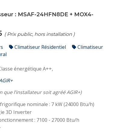
sseur :
MSAF-24HFN8DE
+
MOX4-
75
( Prix public, hors installation )
rs
Climatiseur Résidentiel
Climatiseur
ral
Classe énergétique A++,
 AGIR+
n que l’installateur soit agréé AGIR+)
frigorifique nominale : 7 kW (24000 Btu/h)
ie 3D Inverter
onctionnement : 7100 - 27000 Btu/h
+