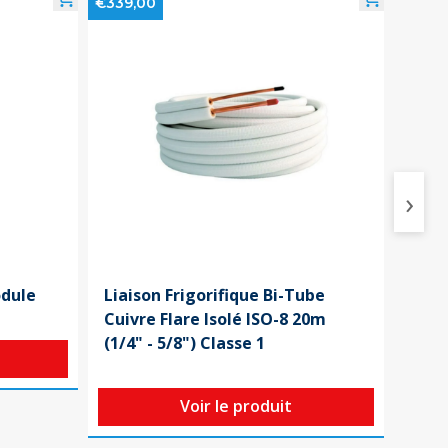
€339,00
€10,8
›
odule
Liaison Frigorifique Bi-Tube
Disj
Cuivre Flare Isolé ISO-8 20m
4,5k
(1/4" - 5/8") Classe 1
Voir le produit