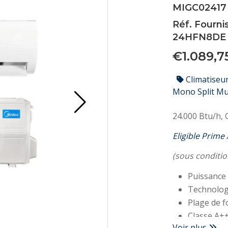
MIGC02417
Réf. Fourni
24HFN8DE
€1.089,
Climatiseu
Mono Split Mu
24.000 Btu/h,
Eligible Prime
(sous conditio
Puissance 
Technolog
Plage de f
Classe A+
Voir plus