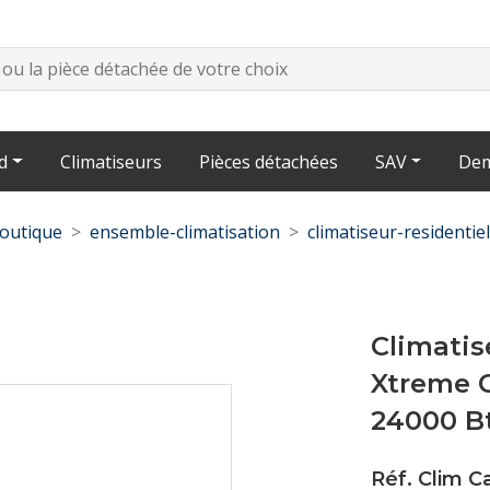
d
Climatiseurs
Pièces détachées
SAV
Dem
outique
ensemble-climatisation
climatiseur-residentiel
Climatis
Xtreme 
24000 B
Réf. Clim C