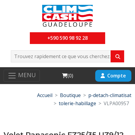
+590 590 98 92 28
MENU
Cart
Compte
(
0
)
Accueil
Boutique
p-detach-climatisat
tolerie-habillage
VLPA00957
Volet Panasonic FZ25/35 UZ9/12