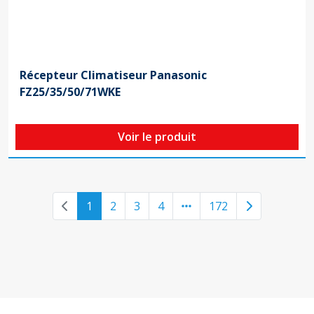
Récepteur Climatiseur Panasonic
FZ25/35/50/71WKE
Voir le produit
Previous page
Next page
1
2
3
4
172