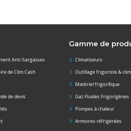
Gamme de produ
ment Anti-Sargasses
Climatiseurs
oire de Clim Cash
Outillage frigoriste & cli
Matériel frigorifique
de de devis
Gaz Fluides Frigorigènes
ités
Pompes à chaleur
ct
Armoires réfrigérées