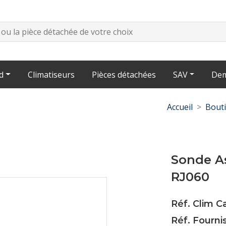
d
Climatiseurs
Pièces détachées
SAV
Dem
Accueil
Bout
Sonde A
RJ060
Réf. Clim 
Réf. Fourn