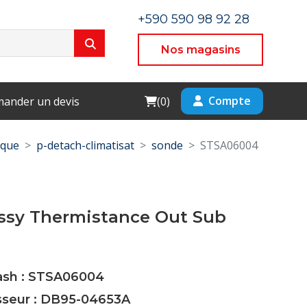
+590 590 98 92 28
Nos magasins
Cart
Compte
ander un devis
(
0
)
ique
p-detach-climatisat
sonde
STSA06004
ssy Thermistance Out Sub
Cash : STSA06004
isseur : DB95-04653A