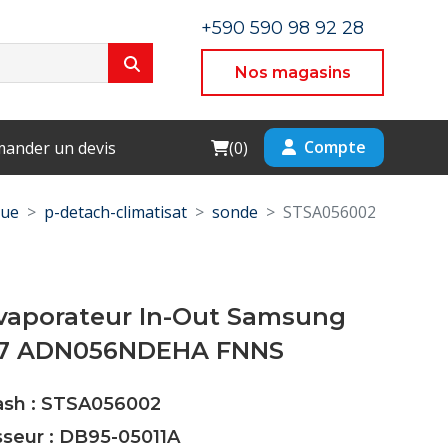
+590 590 98 92 28
Nos magasins
Cart
Compte
ander un devis
(
0
)
que
p-detach-climatisat
sonde
STSA056002
vaporateur In-Out Samsung
K7 ADN056NDEHA FNNS
Cash : STSA056002
sseur : DB95-05011A