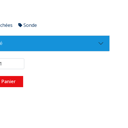
achées
Sonde
té
 Panier