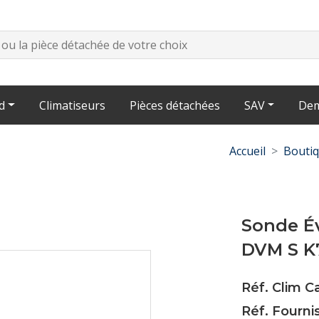
d
Climatiseurs
Pièces détachées
SAV
Dem
Accueil
Bouti
Sonde É
DVM S 
Réf. Clim 
Réf. Fourni