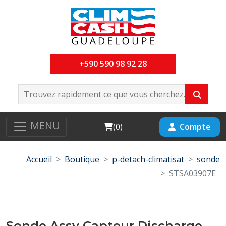
+590 590 98 92 28
MENU
Cart
Compte
(
0
)
Accueil
Boutique
p-detach-climatisat
sonde
STSA03907E
Sonde Assy Capteur Discharge