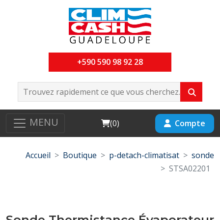
+590 590 98 92 28
MENU
Cart
Compte
(
0
)
Accueil
Boutique
p-detach-climatisat
sonde
STSA02201
Sonde Thermistance Évaporateur