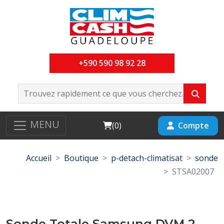
+590 590 98 92 28
MENU
Cart
Compte
(
0
)
Accueil
Boutique
p-detach-climatisat
sonde
STSA02007
Sonde Totale Samsung DVM 2