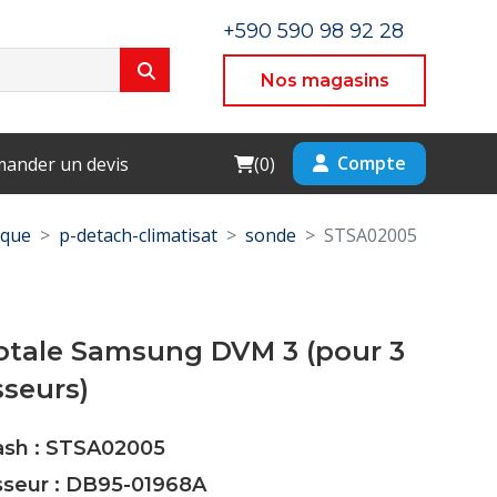
+590 590 98 92 28
Nos magasins
Cart
Compte
ander un devis
(
0
)
ique
p-detach-climatisat
sonde
STSA02005
otale Samsung DVM 3 (pour 3
seurs)
Cash : STSA02005
sseur : DB95-01968A