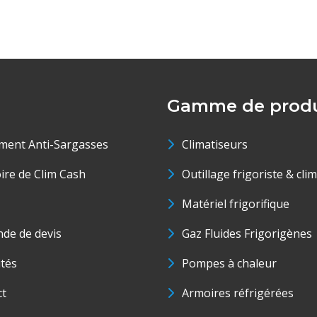
Gamme de produ
ment Anti-Sargasses
Climatiseurs
oire de Clim Cash
Outillage frigoriste & cli
Matériel frigorifique
de de devis
Gaz Fluides Frigorigènes
ités
Pompes à chaleur
ct
Armoires réfrigérées