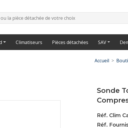
d
Climatiseurs
Pièces détachées
SAV
Dem
Accueil
Bout
Sonde T
Compres
Réf. Clim 
Réf. Fourni