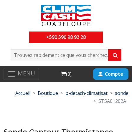
+590 590 98 92 28
MENU
Cart
Compte
(
0
)
Accueil
Boutique
p-detach-climatisat
sonde
STSA01202A
Sonde Capteur Thermistance