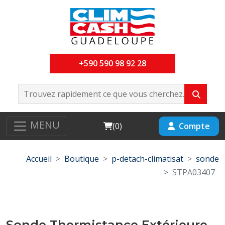
+590 590 98 92 28
MENU
Cart
Compte
(
0
)
Accueil
Boutique
p-detach-climatisat
sonde
STPA03407
Sonde Thermistance Extérieure