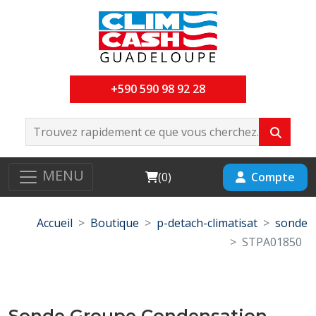
+590 590 98 92 28
MENU
Cart
Compte
(
0
)
Accueil
Boutique
p-detach-climatisat
sonde
STPA01850
Sonde Groupe Condensation