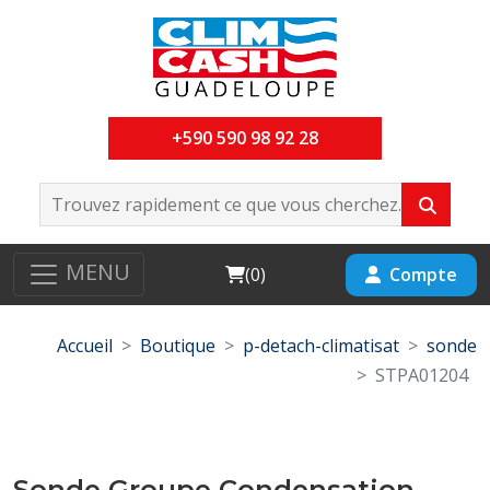
+590 590 98 92 28
MENU
Cart
Compte
(
0
)
Accueil
Boutique
p-detach-climatisat
sonde
STPA01204
Sonde Groupe Condensation