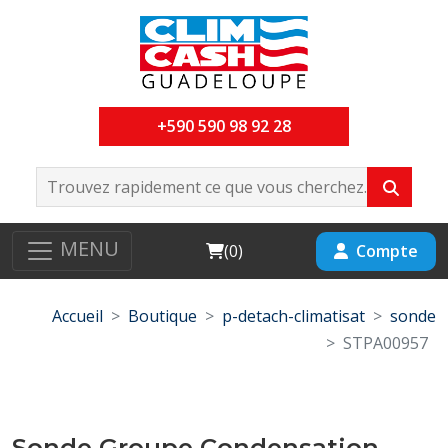
+590 590 98 92 28
MENU
Cart
Compte
(
0
)
Accueil
Boutique
p-detach-climatisat
sonde
STPA00957
Sonde Groupe Condensation