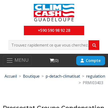
+590 590 98 92 28
MENU
Cart
Compte
(
0
)
Accueil
Boutique
p-detach-climatisat
regulation
PRMI03403
Pressostat Groupe Condensation