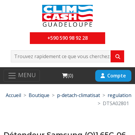
+590 590 98 92 28
MENU
Cart
Compte
(
0
)
Accueil
Boutique
p-detach-climatisat
regulation
DTSA02801
Détendeur Samsung (Q)1.65C-06