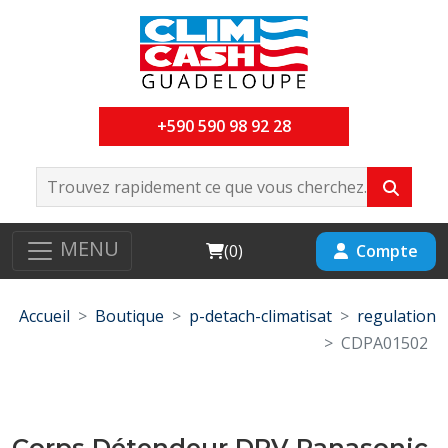
+590 590 98 92 28
MENU
Cart
Compte
(
0
)
Accueil
Boutique
p-detach-climatisat
regulation
CDPA01502
Corps Détendeur DRV Panasonic