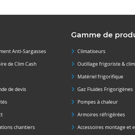
Gamme de produ
ment Anti-Sargasses
Climatiseurs
oire de Clim Cash
Outillage frigoriste & cli
Matériel frigorifique
de de devis
Gaz Fluides Frigorigènes
ités
Pompes à chaleur
ct
Armoires réfrigérées
ations chantiers
Accessoires montage et e