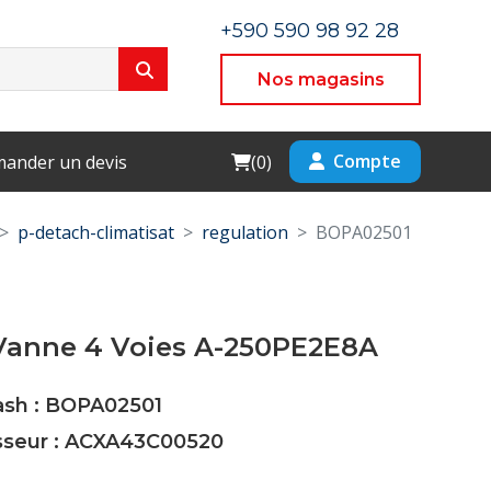
+590 590 98 92 28
Nos magasins
Cart
Compte
ander un devis
(
0
)
p-detach-climatisat
regulation
BOPA02501
Vanne 4 Voies A-250PE2E8A
Cash : BOPA02501
isseur : ACXA43C00520