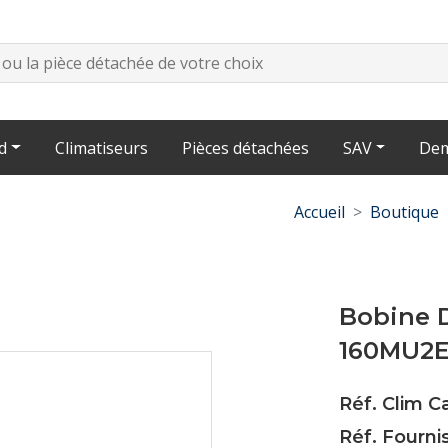
d
Climatiseurs
Pièces détachées
SAV
Dem
Accueil
Boutique
Bobine 
160MU2
Réf. Clim 
Réf. Fourn