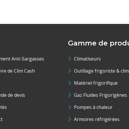
Gamme de produ
ment Anti-Sargasses
Climatiseurs
oire de Clim Cash
Outillage frigoriste & cli
Matériel frigorifique
de de devis
Gaz Fluides Frigorigènes
ités
Pompes à chaleur
ct
Armoires réfrigérées