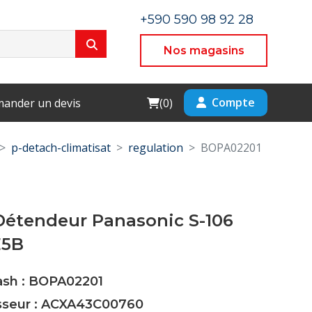
+590 590 98 92 28
Nos magasins
Cart
Compte
ander un devis
(
0
)
p-detach-climatisat
regulation
BOPA02201
Détendeur Panasonic S-106
E5B
Cash : BOPA02201
isseur : ACXA43C00760