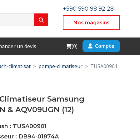
+590 590 98 92 28
Nos magasins
Cart
Compte
ander un devis
(
0
)
ach-climatisat
pompe-climatiseur
TUSA00901
 Climatiseur Samsung
 & AQV09UGN (12)
Cash : TUSA00901
isseur : DB94-01874A