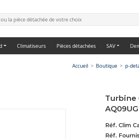
d
Climatiseurs
Pièces détachées
SAV
Dem
Accueil
Boutique
p-det
Turbine
AQ09UGN
Réf. Clim 
Réf. Fourn