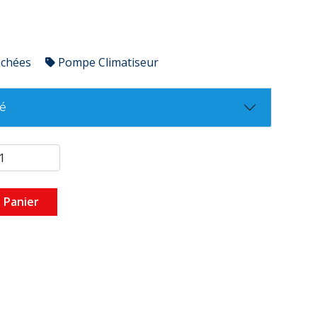
achées
Pompe Climatiseur
té
 Panier