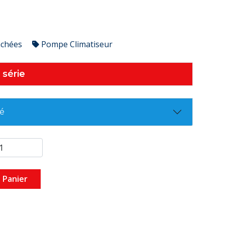
achées
Pompe Climatiseur
 série
té
 Panier