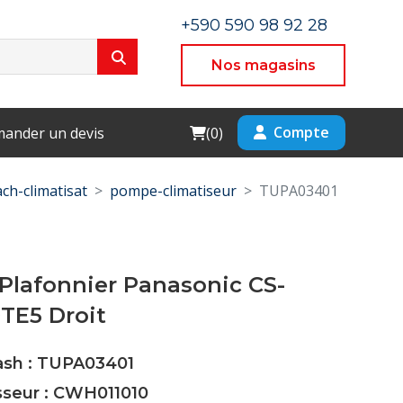
+590 590 98 92 28
Nos magasins
Cart
Compte
ander un devis
(
0
)
ch-climatisat
pompe-climatiseur
TUPA03401
Plafonnier Panasonic CS-
TE5 Droit
Cash : TUPA03401
sseur : CWH011010