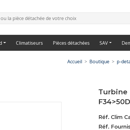
d
Climatiseurs
Pièces détachées
SAV
Dem
Accueil
Boutique
p-deta
Turbine 
F34>50D
Réf. Clim 
Réf. Fourni