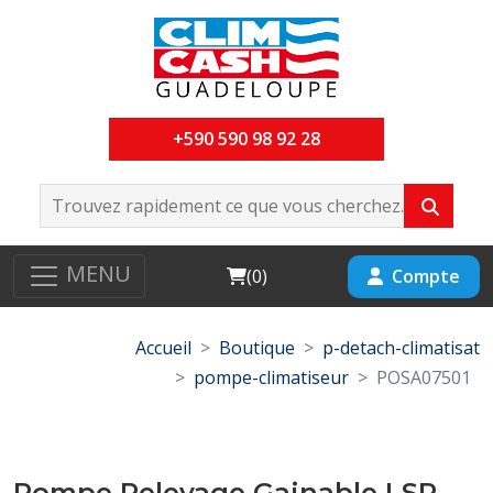
+590 590 98 92 28
MENU
Cart
Compte
(
0
)
Accueil
Boutique
p-detach-climatisat
pompe-climatiseur
POSA07501
Pompe Relevage Gainable LSP