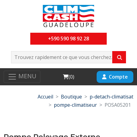
+590 590 98 92 28
MENU
Cart
Compte
(
0
)
Accueil
Boutique
p-detach-climatisat
pompe-climatiseur
POSA05201
Pompe Relevage Externe