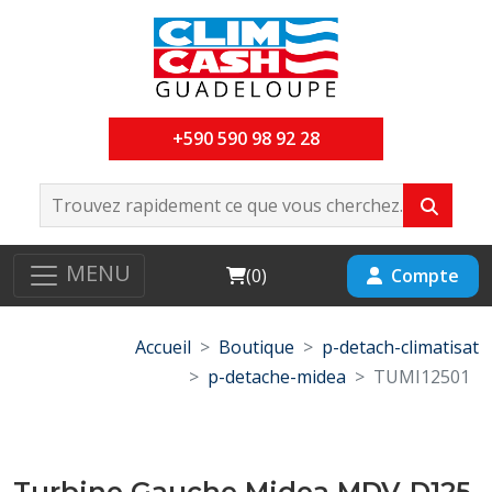
+590 590 98 92 28
MENU
Cart
Compte
(
0
)
Accueil
Boutique
p-detach-climatisat
p-detache-midea
TUMI12501
Turbine Gauche Midea MDV-D125