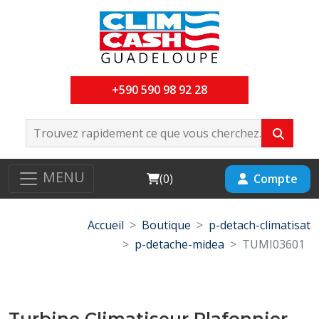
+590 590 98 92 28
MENU
Cart
Compte
(
0
)
Accueil
Boutique
p-detach-climatisat
p-detache-midea
TUMI03601
Turbine Climatiseur Plafonnier