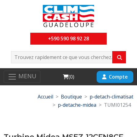
+590 590 98 92 28
MENU
Cart
Compte
(
0
)
Accueil
Boutique
p-detach-climatisat
p-detache-midea
TUMI01254
Turbine Midea MSEZ-12CFN8CF