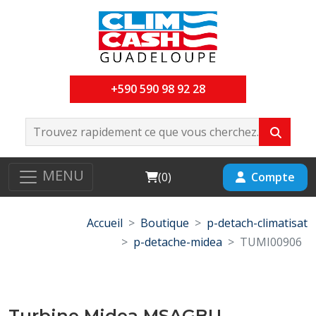
+590 590 98 92 28
MENU
Cart
Compte
(
0
)
Accueil
Boutique
p-detach-climatisat
p-detache-midea
TUMI00906
Turbine Midea MSAGBU-