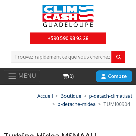
+590 590 98 92 28
MENU
Cart
Compte
(
0
)
Accueil
Boutique
p-detach-climatisat
p-detache-midea
TUMI00904
Turbine Midea MSMAAU-