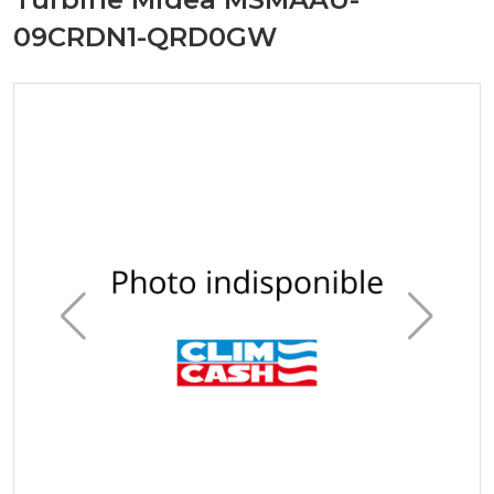
09CRDN1-QRD0GW