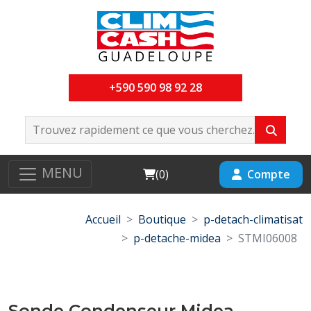
+590 590 98 92 28
MENU
Cart
Compte
(
0
)
Accueil
Boutique
p-detach-climatisat
p-detache-midea
STMI06008
Sonde Condenseur Midea