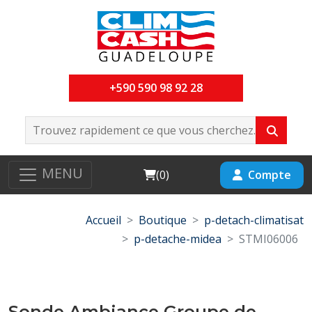
+590 590 98 92 28
MENU
Cart
Compte
(
0
)
Accueil
Boutique
p-detach-climatisat
p-detache-midea
STMI06006
Sonde Ambiance Groupe de