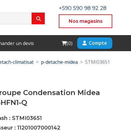
+590 590 98 92 28
Nos magasins
Cart
Compte
ander un devis
(
0
)
etach-climatisat
p-detache-midea
STMI03651
roupe Condensation Midea
6HFN1-Q
ash : STMI03651
sseur : 11201007000142