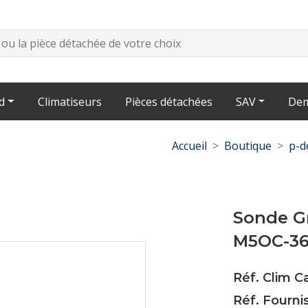
d
Climatiseurs
Pièces détachées
SAV
Dem
Accueil
Boutique
p-d
Sonde G
M5OC-3
Réf. Clim C
Réf. Fourni