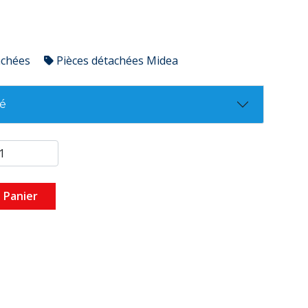
achées
Pièces détachées Midea
té
 Panier