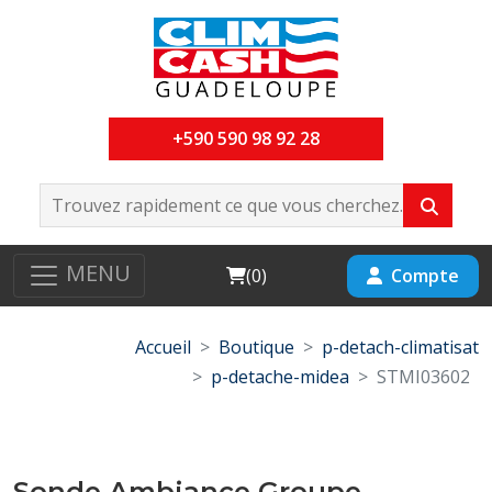
+590 590 98 92 28
MENU
Cart
Compte
(
0
)
Accueil
Boutique
p-detach-climatisat
p-detache-midea
STMI03602
Sonde Ambiance Groupe