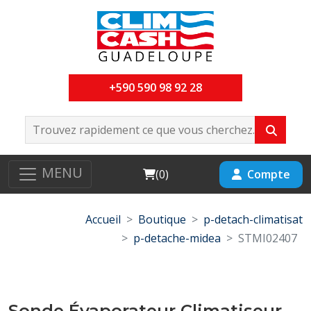
+590 590 98 92 28
MENU
Cart
Compte
(
0
)
Accueil
Boutique
p-detach-climatisat
p-detache-midea
STMI02407
Sonde Évaporateur Climatiseur