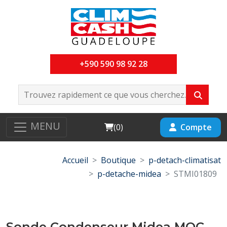
+590 590 98 92 28
MENU
Cart
Compte
(
0
)
Accueil
Boutique
p-detach-climatisat
p-detache-midea
STMI01809
Sonde Condenseur Midea MOC-