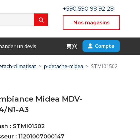
+590 590 98 92 28
Nos magasins
Cart
Compte
ander un devis
(
0
)
etach-climatisat
p-detache-midea
STMI01502
mbiance Midea MDV-
4/N1-A3
ash : STMI01502
sseur : 11201007000147