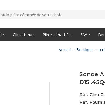
d
Climatiseurs
Pièces détachées
SAV
Dem
Accueil
Boutique
p-d
Sonde A
D15..45Q
Réf. Clim C
Réf. Fourni