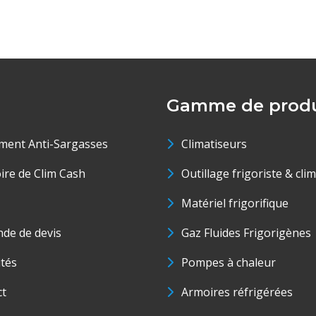
Gamme de produ
ment Anti-Sargasses
Climatiseurs
oire de Clim Cash
Outillage frigoriste & cli
Matériel frigorifique
de de devis
Gaz Fluides Frigorigènes
ités
Pompes à chaleur
ct
Armoires réfrigérées