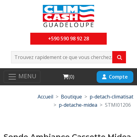
+590 590 98 92 28
MENU
Cart
Compte
(
0
)
Accueil
Boutique
p-detach-climatisat
p-detache-midea
STMI01206
Sonde Ambiance Cassette Midea