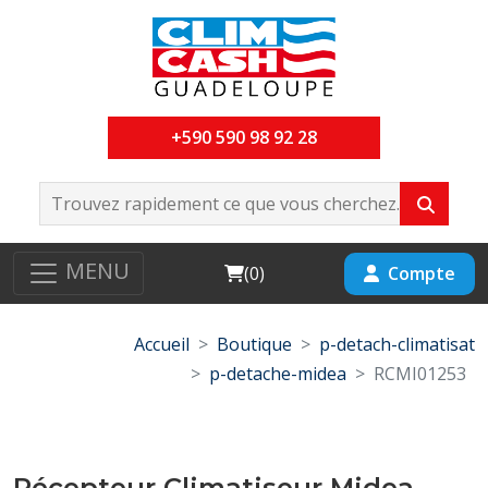
+590 590 98 92 28
MENU
Cart
Compte
(
0
)
Accueil
Boutique
p-detach-climatisat
p-detache-midea
RCMI01253
Récepteur Climatiseur Midea