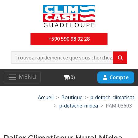
+590 590 98 92 28
MENU
Cart
Compte
(
0
)
Accueil
Boutique
p-detach-climatisat
p-detache-midea
PAMI03603
Palier Climatiseur Mural Midea