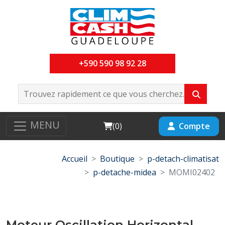
+590 590 98 92 28
MENU
Cart
Compte
(
0
)
Accueil
Boutique
p-detach-climatisat
p-detache-midea
MOMI02402
Moteur Oscillation Horizontal