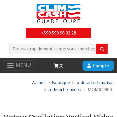
+590 590 98 92 28
MENU
Cart
Compte
(
0
)
Accueil
Boutique
p-detach-climatisat
p-detache-midea
MOMI00904
Moteur Oscillation Vertical Midea