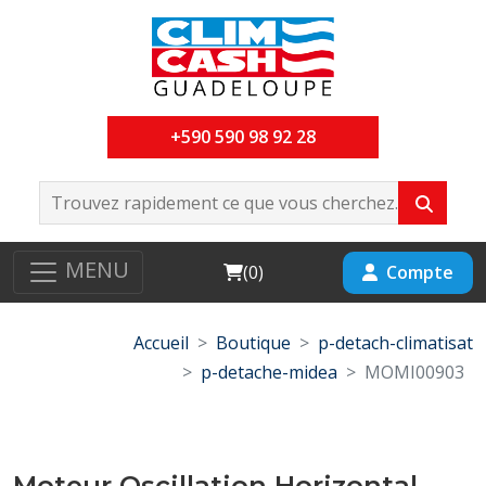
+590 590 98 92 28
MENU
Cart
Compte
(
0
)
Accueil
Boutique
p-detach-climatisat
p-detache-midea
MOMI00903
Moteur Oscillation Horizontal