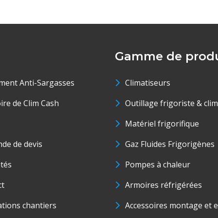
Gamme de produ
ment Anti-Sargasses
Climatiseurs
oire de Clim Cash
Outillage frigoriste & cli
Matériel frigorifique
de de devis
Gaz Fluides Frigorigènes
ités
Pompes à chaleur
ct
Armoires réfrigérées
ations chantiers
Accessoires montage et e