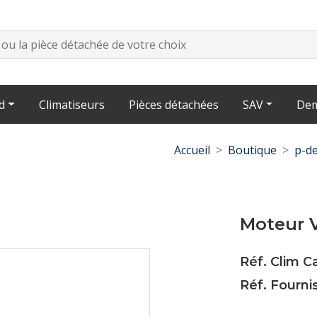
d
Climatiseurs
Pièces détachées
SAV
Dem
Accueil
Boutique
p-de
Moteur 
Réf. Clim C
Réf. Fourni