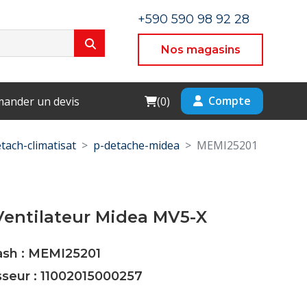
+590 590 98 92 28
Nos magasins
Cart
Compte
ander un devis
(
0
)
tach-climatisat
p-detache-midea
MEMI25201
Ventilateur Midea MV5-X
ash : MEMI25201
sseur : 11002015000257