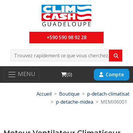
+590 590 98 92 28
MENU
Cart
Compte
(
0
)
Accueil
Boutique
p-detach-climatisat
p-detache-midea
MEMI06001
Moteur Ventilateur Climatiseur