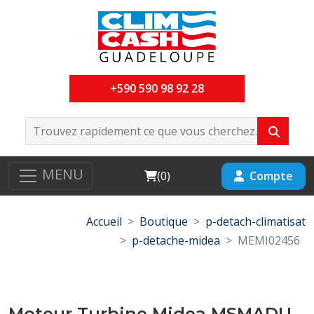
+590 590 98 92 28
MENU
Cart
Compte
(
0
)
Accueil
Boutique
p-detach-climatisat
p-detache-midea
MEMI02456
Moteur Turbine Midea MSMADU-