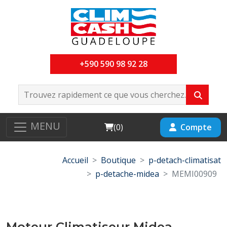
+590 590 98 92 28
MENU
Cart
Compte
(
0
)
Accueil
Boutique
p-detach-climatisat
p-detache-midea
MEMI00909
Moteur Climatiseur Midea